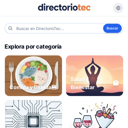
Buscar
Explora por categoría
Salud y
🏥
🍔
Comida y Bebida
Bienestar
Eventos y