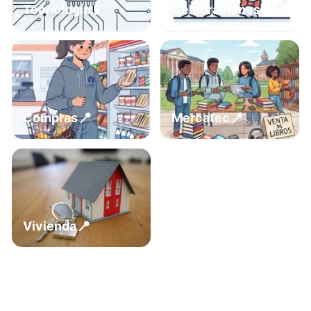
📍
📱
Tecnología
Celebraciones
📍
📍
Compras
Mercatec
📍
Vivienda