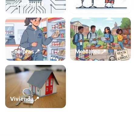
📍
📱
Tecnología
Celebraciones
📍
📍
Compras
Mercatec
📍
Vivienda