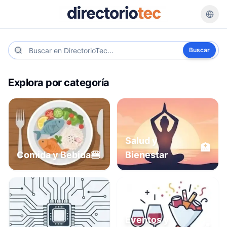
Buscar
Explora por categoría
Salud y
🏥
🍔
Comida y Bebida
Bienestar
Eventos y