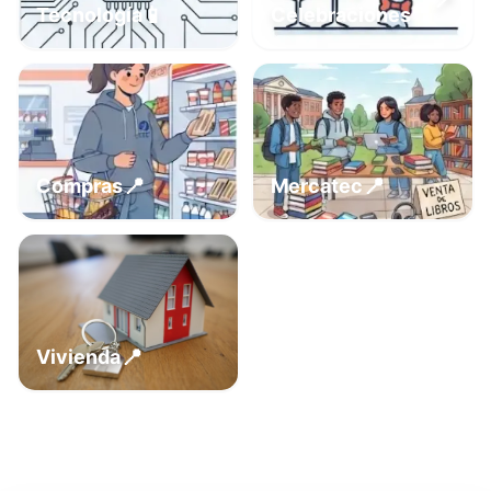
📍
📱
Tecnología
Celebraciones
📍
📍
Compras
Mercatec
📍
Vivienda