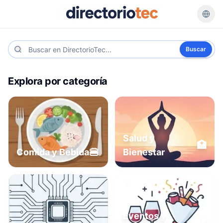
Buscar
Explora por categoría
Salud y
🏥
🍔
Comida y Bebida
Bienestar
Eventos y