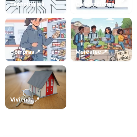
📍
📱
Tecnología
Celebraciones
📍
📍
Compras
Mercatec
📍
Vivienda