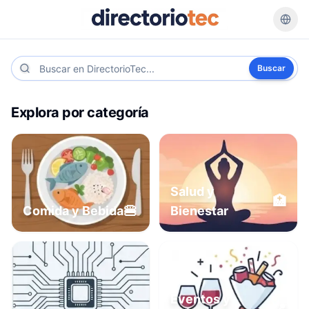
Buscar
Explora por categoría
Salud y
🏥
🍔
Comida y Bebida
Bienestar
Eventos y