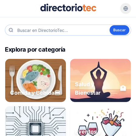
Buscar
Explora por categoría
Salud y
🏥
🍔
Comida y Bebida
Bienestar
Eventos y