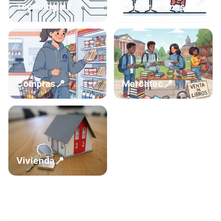
📍
📱
Tecnología
Celebraciones
📍
📍
Compras
Mercatec
📍
Vivienda