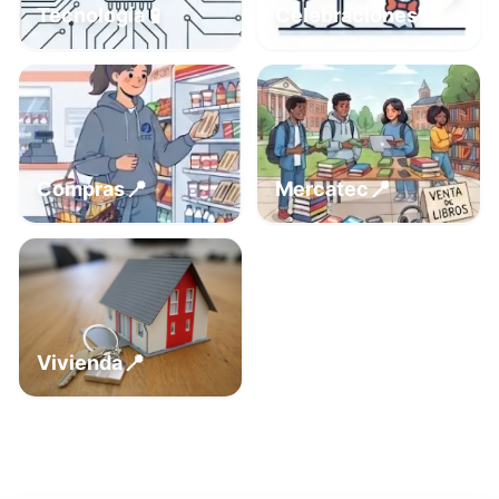
📍
📱
Tecnología
Celebraciones
📍
📍
Compras
Mercatec
📍
Vivienda