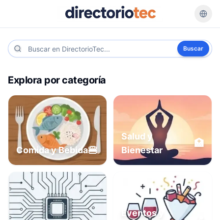
Buscar
Explora por categoría
Salud y
🏥
🍔
Comida y Bebida
Bienestar
Eventos y