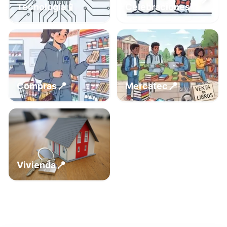
📍
📱
Tecnología
Celebraciones
📍
📍
Compras
Mercatec
📍
Vivienda