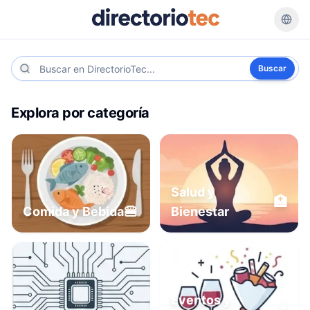
Buscar
Explora por categoría
Salud y
🏥
🍔
Comida y Bebida
Bienestar
Eventos y