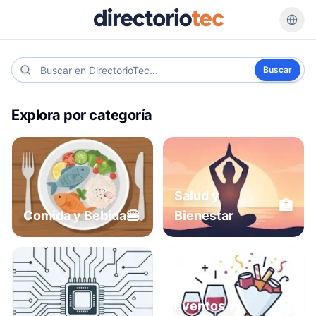
Buscar
Explora por categoría
Salud y
🏥
🍔
Comida y Bebida
Bienestar
Eventos y