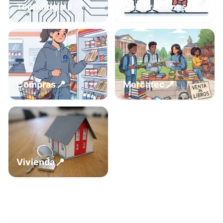
📍
📱
Tecnología
Celebraciones
📍
📍
Compras
Mercatec
📍
Vivienda