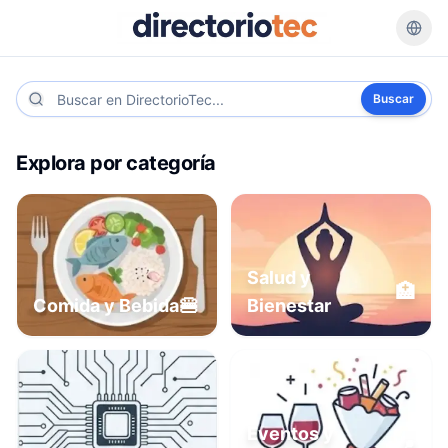
Buscar
Explora por categoría
Salud y
🏥
🍔
Comida y Bebida
Bienestar
Eventos y