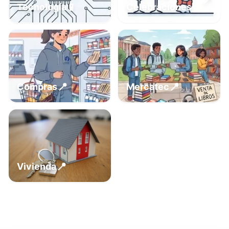
📍
📱
Tecnología
Celebraciones
📍
📍
Compras
Mercatec
📍
Vivienda