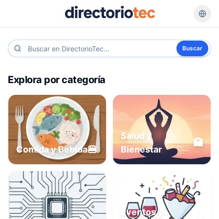
Buscar
Explora por categoría
Salud y
🏥
🍔
Comida y Bebida
Bienestar
Eventos y