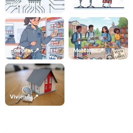
📍
📱
Tecnología
Celebraciones
📍
📍
Compras
Mercatec
📍
Vivienda