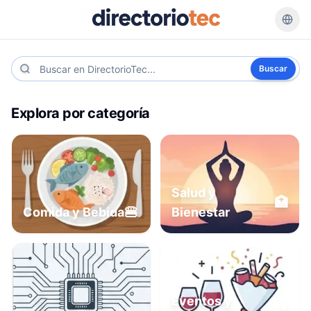
Buscar
Explora por categoría
Salud y
🏥
🍔
Comida y Bebida
Bienestar
Eventos y