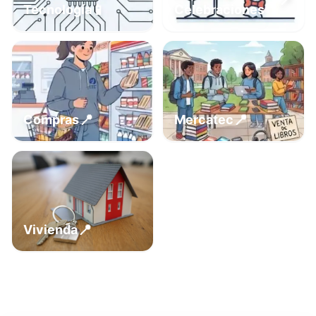
📍
📱
Tecnología
Celebraciones
📍
📍
Compras
Mercatec
📍
Vivienda