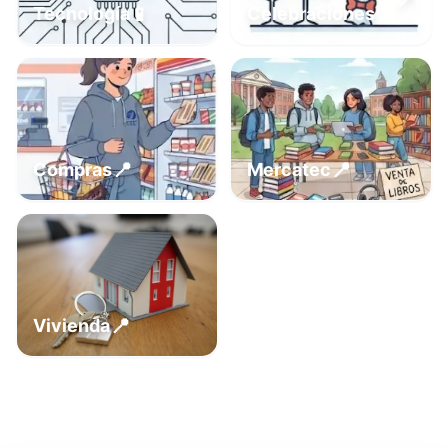
📍
📱
Tecnología
Celebraciones
📍
📍
Compras
Mercatec
📍
Vivienda