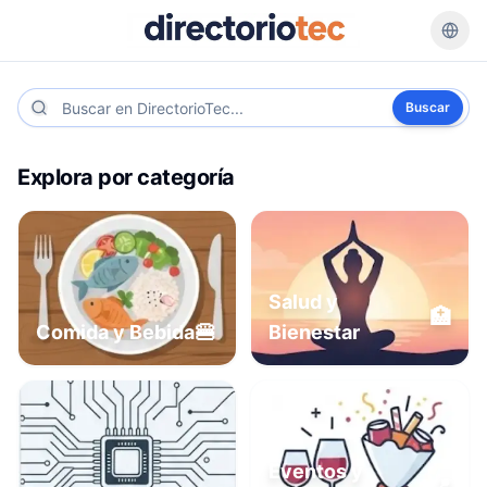
Buscar
Explora por categoría
Salud y
🏥
🍔
Comida y Bebida
Bienestar
Eventos y