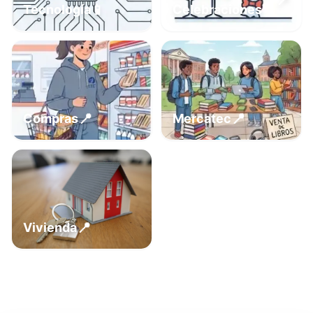
📍
📱
Tecnología
Celebraciones
📍
📍
Compras
Mercatec
📍
Vivienda