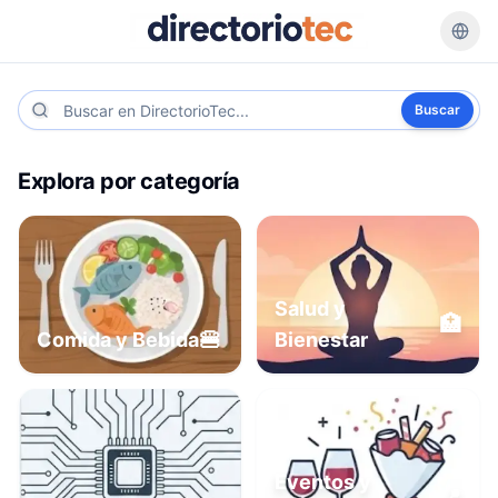
Buscar
Explora por categoría
Salud y
🏥
🍔
Comida y Bebida
Bienestar
Eventos y