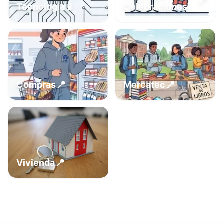
📍
📱
Tecnología
Celebraciones
📍
📍
Compras
Mercatec
📍
Vivienda