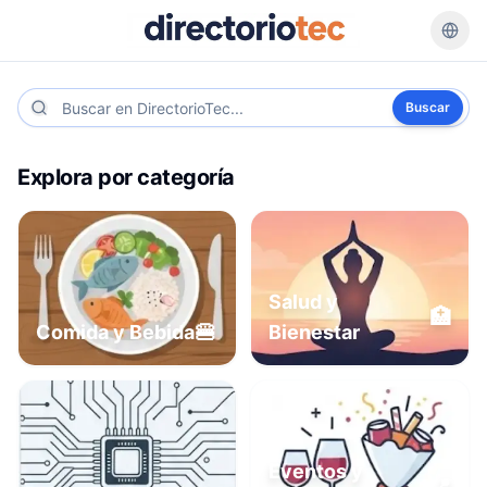
Buscar
Explora por categoría
Salud y
🏥
🍔
Comida y Bebida
Bienestar
Eventos y