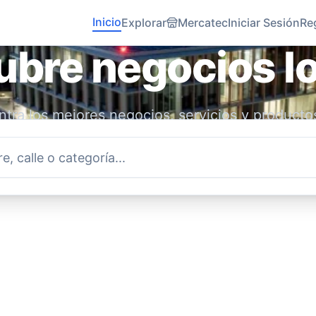
Inicio
Explorar
Mercatec
Iniciar Sesión
Re
bre negocios l
tra los mejores negocios, servicios y producto
idad. Conecta con emprendedores locales y ap
economía.