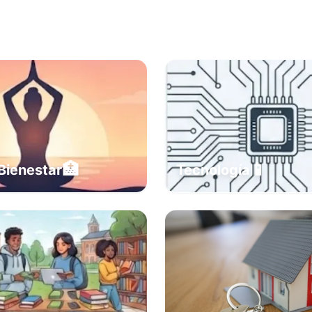
🏥
📱
Bienestar
Tecnología