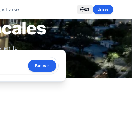
gistrarse
ES
Unirse
ocales
s en tu
oya tu
Buscar