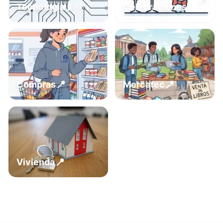
📍
📱
Tecnología
Celebraciones
📍
📍
Compras
Mercatec
📍
Vivienda