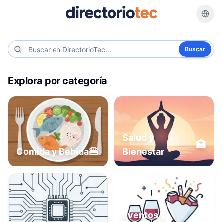
Buscar
Explora por categoría
Salud y
🏥
🍔
Comida y Bebida
Bienestar
Eventos y