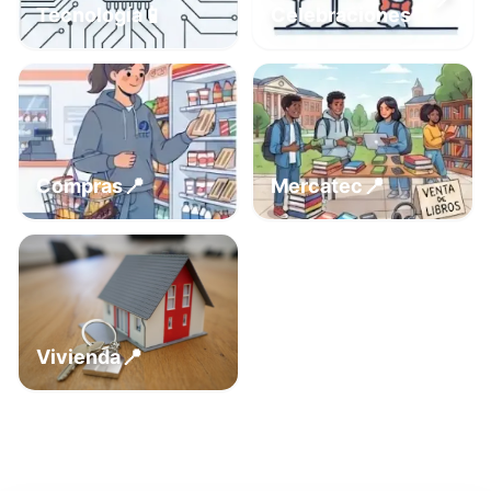
📍
📱
Tecnología
Celebraciones
📍
📍
Compras
Mercatec
📍
Vivienda