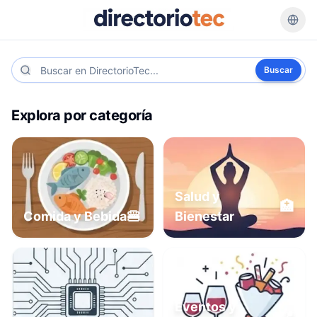
Buscar
Explora por categoría
Salud y
🏥
🍔
Comida y Bebida
Bienestar
Eventos y