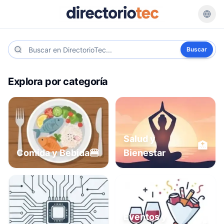
Buscar
Explora por categoría
Salud y
🏥
🍔
Comida y Bebida
Bienestar
Eventos y