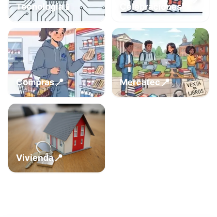
📍
📱
Tecnología
Celebraciones
📍
📍
Compras
Mercatec
📍
Vivienda