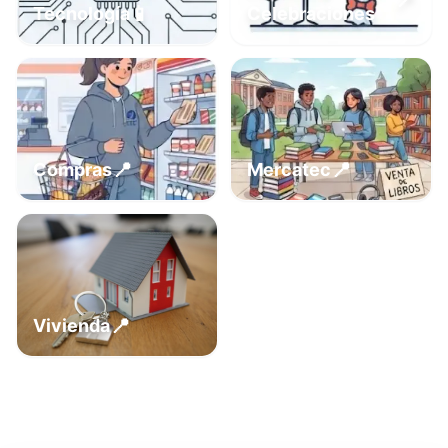
📍
📱
Tecnología
Celebraciones
📍
📍
Compras
Mercatec
📍
Vivienda