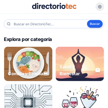
Buscar
Explora por categoría
Salud y
🏥
🍔
Comida y Bebida
Bienestar
Eventos y