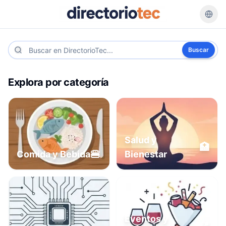
Buscar
Explora por categoría
Salud y
🏥
🍔
Comida y Bebida
Bienestar
Eventos y