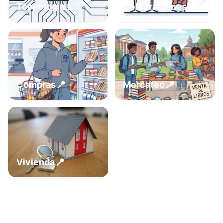
📍
📱
Tecnología
Celebraciones
📍
📍
Compras
Mercatec
📍
Vivienda