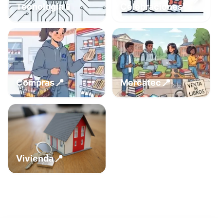
📍
📱
Tecnología
Celebraciones
📍
📍
Compras
Mercatec
📍
Vivienda