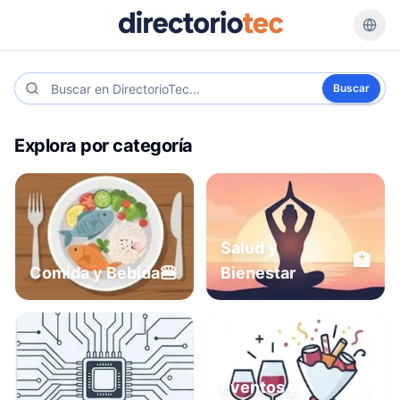
Buscar
Explora por categoría
Salud y
🏥
🍔
Comida y Bebida
Bienestar
Eventos y