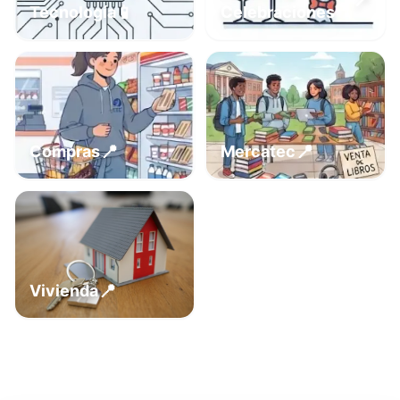
📍
📱
Tecnología
Celebraciones
📍
📍
Compras
Mercatec
📍
Vivienda