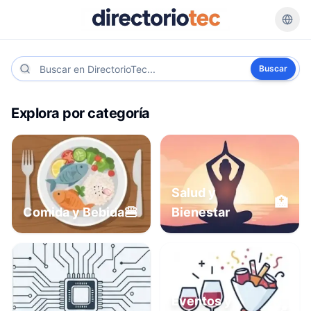
Buscar
Explora por categoría
Salud y
🏥
🍔
Comida y Bebida
Bienestar
Eventos y