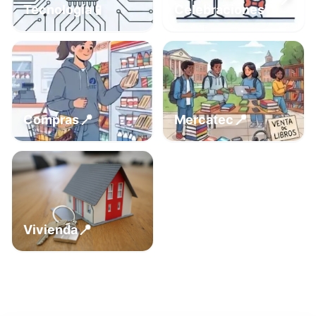
📍
📱
Tecnología
Celebraciones
📍
📍
Compras
Mercatec
📍
Vivienda