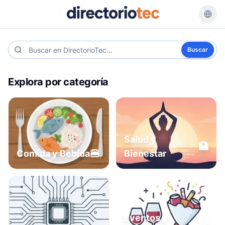
Buscar
Explora por categoría
Salud y
🏥
🍔
Comida y Bebida
Bienestar
Eventos y