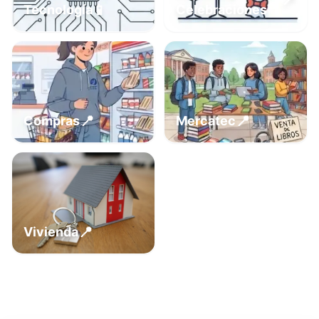
📍
📱
Tecnología
Celebraciones
📍
📍
Compras
Mercatec
📍
Vivienda