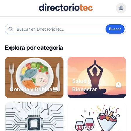
Buscar
Explora por categoría
Salud y
🏥
🍔
Comida y Bebida
Bienestar
Eventos y