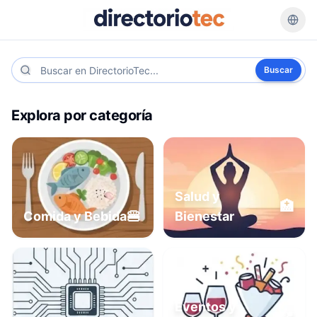
Buscar
Explora por categoría
Salud y
🏥
🍔
Comida y Bebida
Bienestar
Eventos y