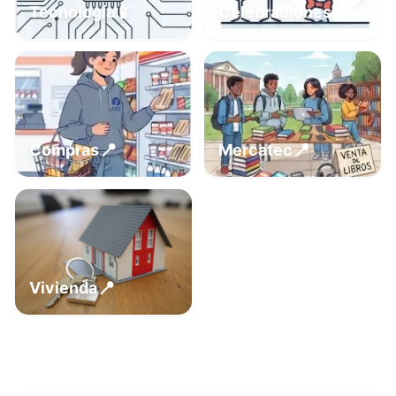
📍
📱
Tecnología
Celebraciones
📍
📍
Compras
Mercatec
📍
Vivienda