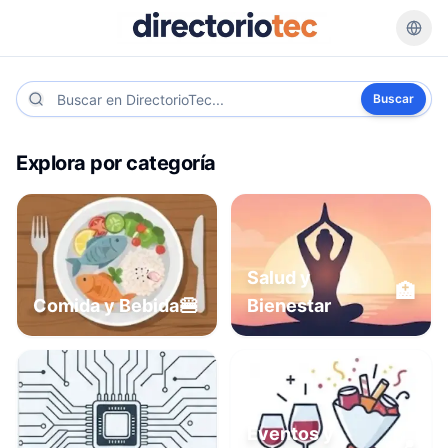
Buscar
Explora por categoría
Salud y
🏥
🍔
Comida y Bebida
Bienestar
Eventos y