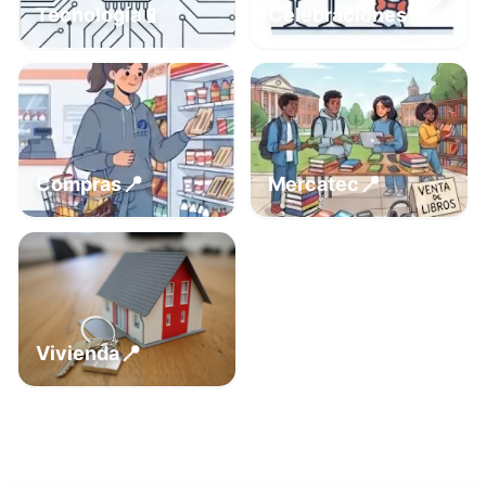
📍
📱
Tecnología
Celebraciones
📍
📍
Compras
Mercatec
📍
Vivienda