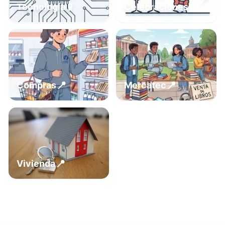
📍
📱
Tecnología
Celebraciones
📍
📍
Compras
Mercatec
📍
Vivienda