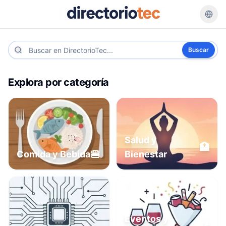
Buscar
Explora por categoría
Salud y
🏥
🍔
Comida y Bebida
Bienestar
Eventos y