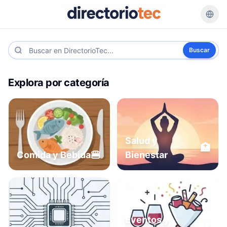
Buscar
Explora por categoría
Salud y
🏥
🍔
Comida y Bebida
Bienestar
Eventos y