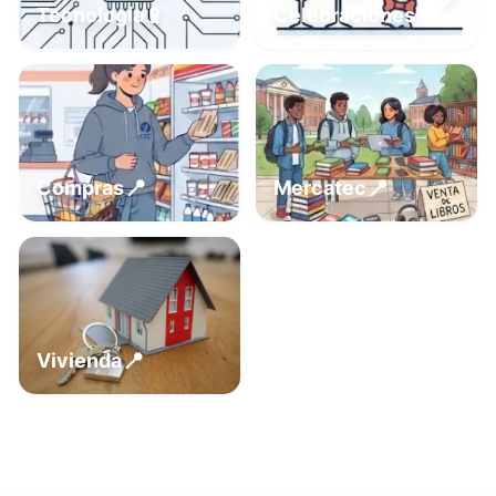
📍
📱
Tecnología
Celebraciones
📍
📍
Compras
Mercatec
📍
Vivienda