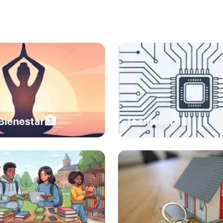
🏥
📱
Bienestar
Tecnología