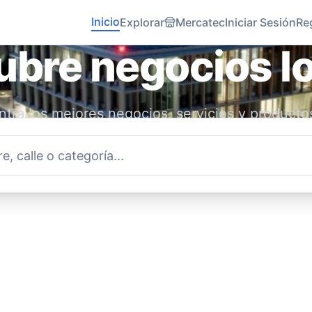
Inicio
Explorar
Mercatec
Iniciar Sesión
Re
bre negocios l
tra los mejores negocios, servicios y producto
idad. Conecta con emprendedores locales y ap
economía.