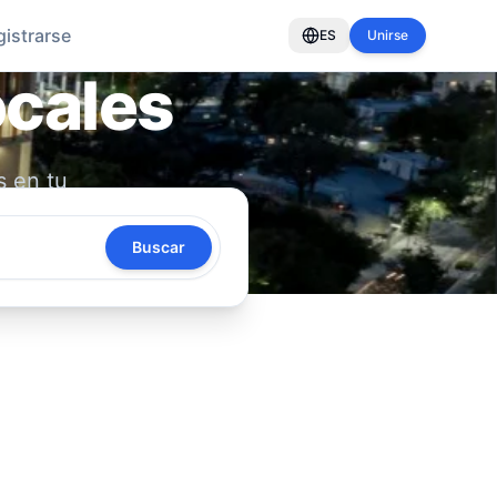
gistrarse
ES
Unirse
ocales
s en tu
oya tu
Buscar