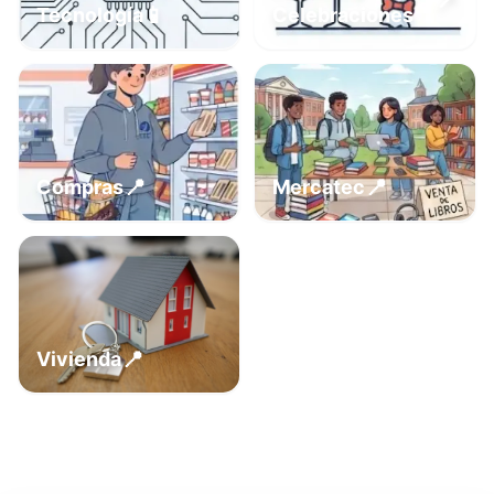
📍
📱
Tecnología
Celebraciones
📍
📍
Compras
Mercatec
📍
Vivienda