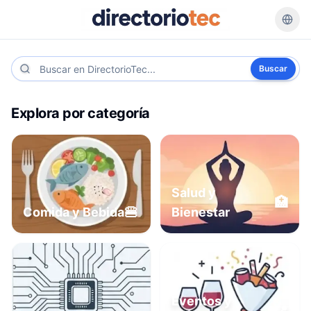
Buscar
Explora por categoría
Salud y
🏥
🍔
Comida y Bebida
Bienestar
Eventos y