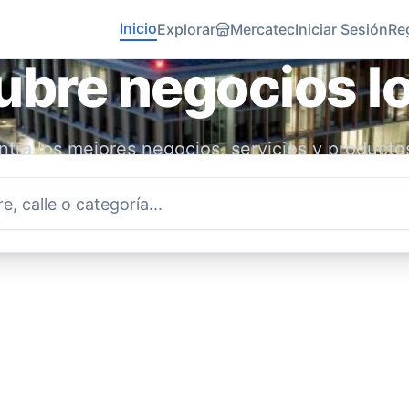
Inicio
Explorar
Mercatec
Iniciar Sesión
Re
bre negocios l
tra los mejores negocios, servicios y producto
idad. Conecta con emprendedores locales y ap
economía.