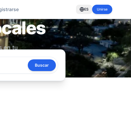
gistrarse
ES
Unirse
ocales
s en tu
oya tu
Buscar