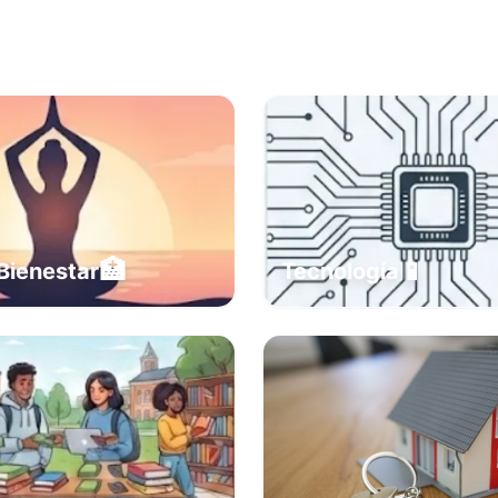
🏥
📱
Bienestar
Tecnología