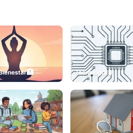
🏥
📱
Bienestar
Tecnología