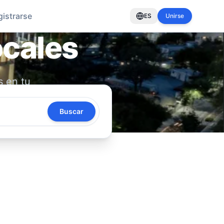
gistrarse
ES
Unirse
ocales
s en tu
oya tu
Buscar