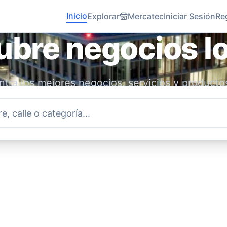
Inicio
Explorar
Mercatec
Iniciar Sesión
Re
bre negocios l
tra los mejores negocios, servicios y producto
idad. Conecta con emprendedores locales y ap
economía.