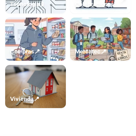
📍
📱
Tecnología
Celebraciones
📍
📍
Compras
Mercatec
📍
Vivienda