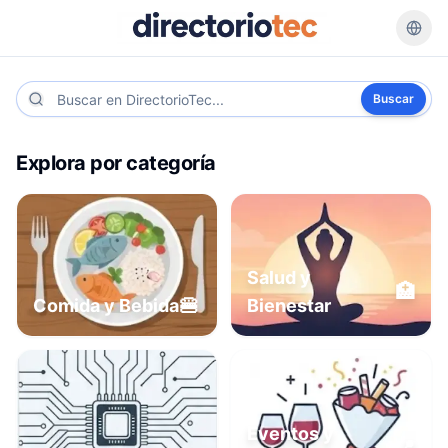
Buscar
Explora por categoría
Salud y
🏥
🍔
Comida y Bebida
Bienestar
Eventos y