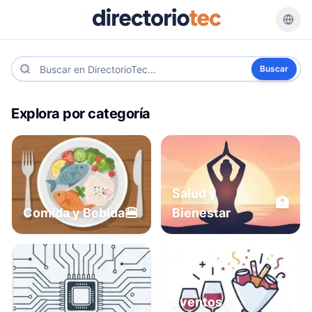
Buscar
Explora por categoría
Salud y
🏥
🍔
Comida y Bebida
Bienestar
Eventos y