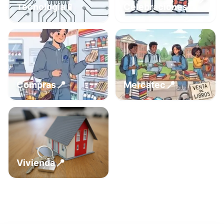
📍
📱
Tecnología
Celebraciones
📍
📍
Compras
Mercatec
📍
Vivienda