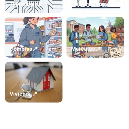
📍
📱
Tecnología
Celebraciones
📍
📍
Compras
Mercatec
📍
Vivienda