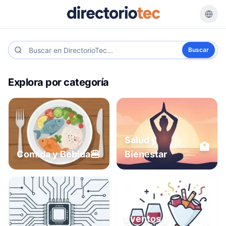
Buscar
Explora por categoría
Salud y
🏥
🍔
Comida y Bebida
Bienestar
Eventos y