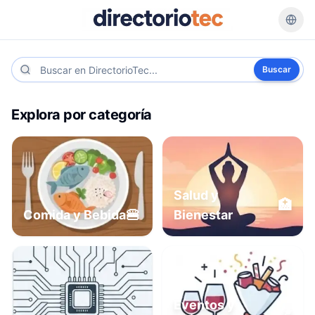
Buscar
Explora por categoría
Salud y
🏥
🍔
Comida y Bebida
Bienestar
Eventos y