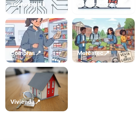
📍
📱
Tecnología
Celebraciones
📍
📍
Compras
Mercatec
📍
Vivienda