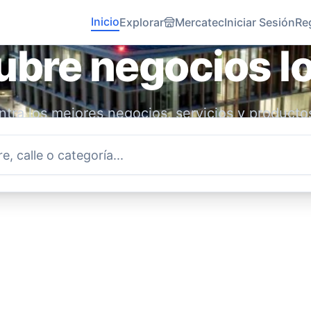
Inicio
Explorar
Mercatec
Iniciar Sesión
Re
bre negocios l
tra los mejores negocios, servicios y producto
idad. Conecta con emprendedores locales y ap
economía.