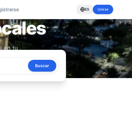
gistrarse
ES
Unirse
ocales
s en tu
oya tu
Buscar