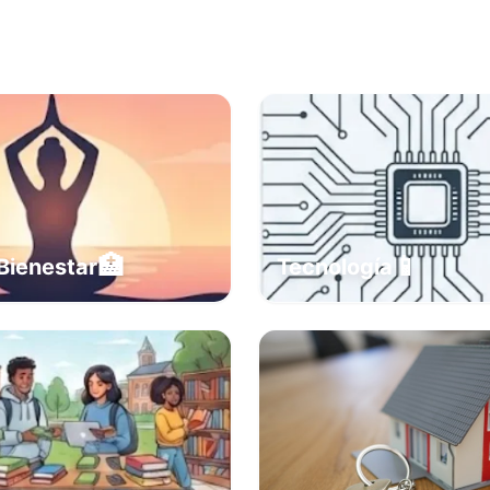
🏥
📱
Bienestar
Tecnología