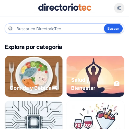
Buscar
Explora por categoría
Salud y
🏥
🍔
Comida y Bebida
Bienestar
Eventos y