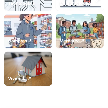
📍
📱
Tecnología
Celebraciones
📍
📍
Compras
Mercatec
📍
Vivienda