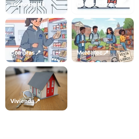
📍
📱
Tecnología
Celebraciones
📍
📍
Compras
Mercatec
📍
Vivienda