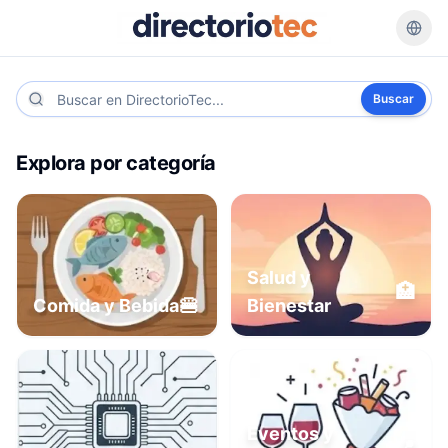
Buscar
Explora por categoría
Salud y
🏥
🍔
Comida y Bebida
Bienestar
Eventos y