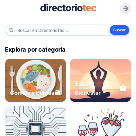
Buscar
Explora por categoría
Salud y
🏥
🍔
Comida y Bebida
Bienestar
Eventos y