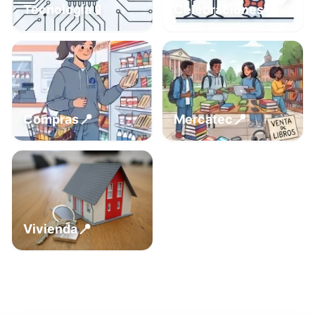
📍
📱
Tecnología
Celebraciones
📍
📍
Compras
Mercatec
📍
Vivienda