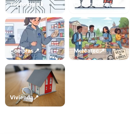
📍
📱
Tecnología
Celebraciones
📍
📍
Compras
Mercatec
📍
Vivienda