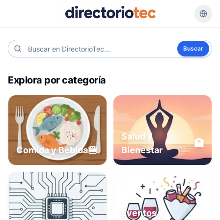
Buscar
Explora por categoría
Salud y
🏥
🍔
Comida y Bebida
Bienestar
Eventos y