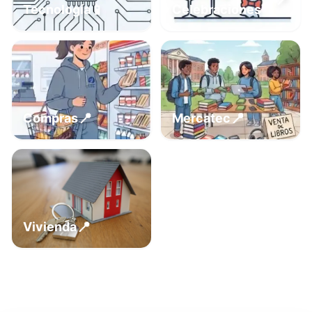
📍
📱
Tecnología
Celebraciones
📍
📍
Compras
Mercatec
📍
Vivienda