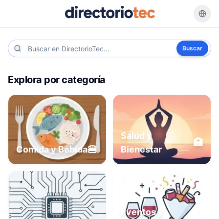
Buscar
Explora por categoría
Salud y
🏥
🍔
Comida y Bebida
Bienestar
Eventos y