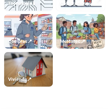
📍
📱
Tecnología
Celebraciones
📍
📍
Compras
Mercatec
📍
Vivienda