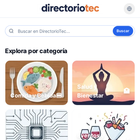
Buscar
Explora por categoría
Salud y
🏥
🍔
Comida y Bebida
Bienestar
Eventos y