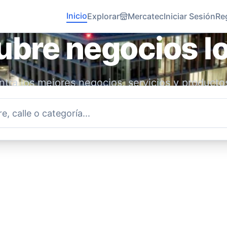
Inicio
Explorar
Mercatec
Iniciar Sesión
Re
bre negocios l
tra los mejores negocios, servicios y producto
idad. Conecta con emprendedores locales y ap
economía.