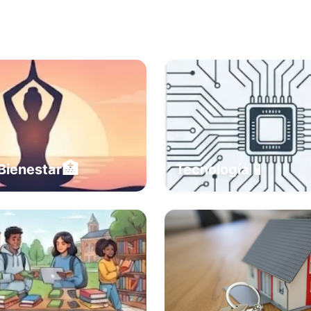
🏥
📱
Bienestar
Tecnología