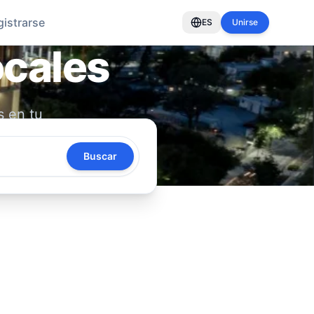
gistrarse
ES
Unirse
ocales
s en tu
oya tu
Buscar