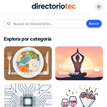
Buscar
Explora por categoría
Salud y
🏥
🍔
Comida y Bebida
Bienestar
Eventos y