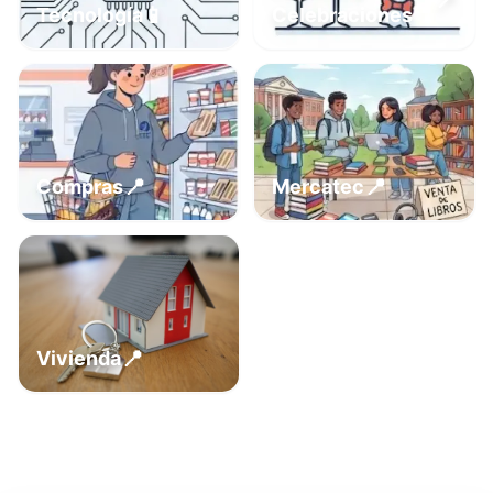
📍
📱
Tecnología
Celebraciones
📍
📍
Compras
Mercatec
📍
Vivienda