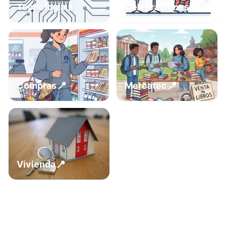
📍
📱
Tecnología
Celebraciones
📍
📍
Compras
Mercatec
📍
Vivienda