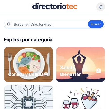
Buscar
Explora por categoría
Salud y
🏥
🍔
Comida y Bebida
Bienestar
Eventos y