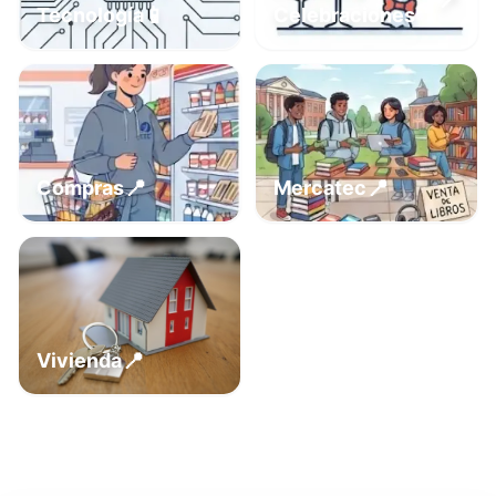
📍
📱
Tecnología
Celebraciones
📍
📍
Compras
Mercatec
📍
Vivienda