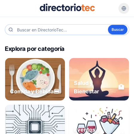
Buscar
Explora por categoría
Salud y
🏥
🍔
Comida y Bebida
Bienestar
Eventos y