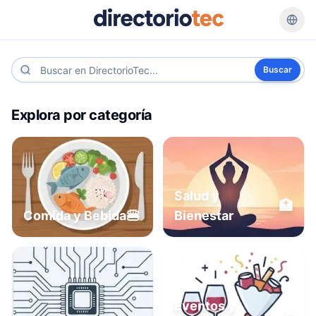
Buscar
Explora por categoría
Salud y
🏥
🍔
Comida y Bebida
Bienestar
Eventos y