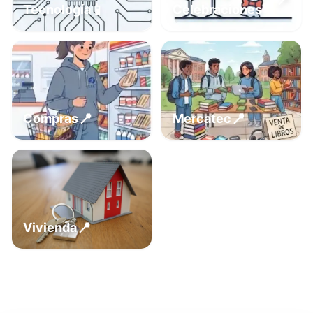
📍
📱
Tecnología
Celebraciones
📍
📍
Compras
Mercatec
📍
Vivienda