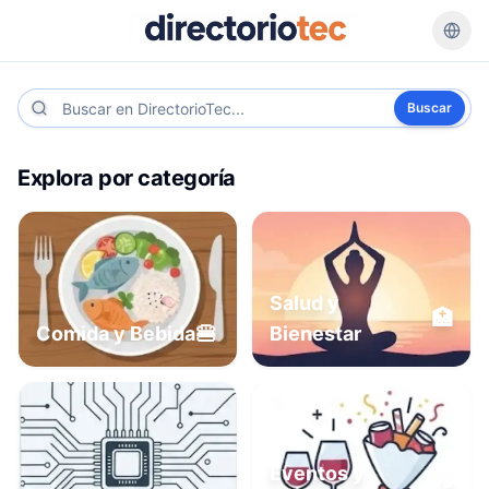
Buscar
Explora por categoría
Salud y
🏥
🍔
Comida y Bebida
Bienestar
Eventos y