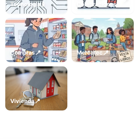
📍
📱
Tecnología
Celebraciones
📍
📍
Compras
Mercatec
📍
Vivienda