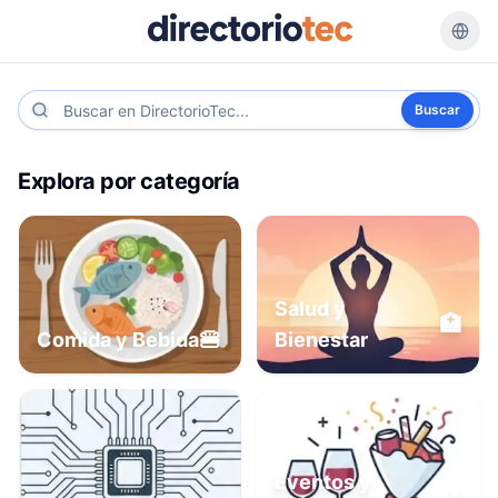
Buscar
Explora por categoría
Salud y
🏥
🍔
Comida y Bebida
Bienestar
Eventos y