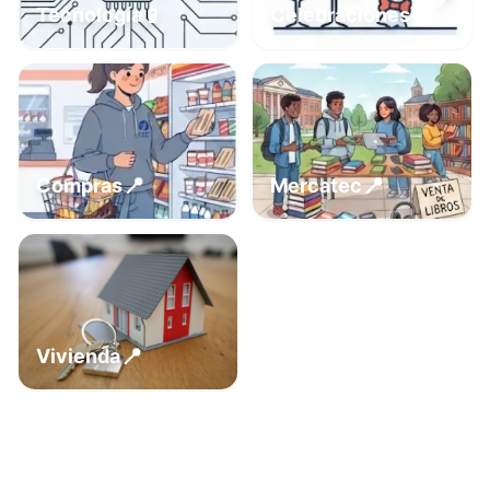
📍
📱
Tecnología
Celebraciones
📍
📍
Compras
Mercatec
📍
Vivienda